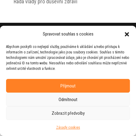
Rada vlády pro duševní zdraví
© 2026 Jiří Horecký – Osobní stránky Jiřího
Spravovat souhlas s cookies
Horeckého
Abychom poskytli co nejlepší služby, používáme k ukládání a/nebo přístupu k
Web vytvořila firma
RUDI
ve spolupráci s
informacím o zařízení, technologie jako jsou soubory cookies. Souhlas s těmito
agenturou
ZEST BRAND
.
technologiemi nám umožní zpracovávat údaje, jako je chování při procházení nebo
jedinečná ID na tomto webu. Nesouhlas nebo odvolání souhlasu může nepříznivě
ovlivnit určité vlastnosti a funkce.
Příjmout
Odmítnout
Zobrazit předvolby
Zásady cookies