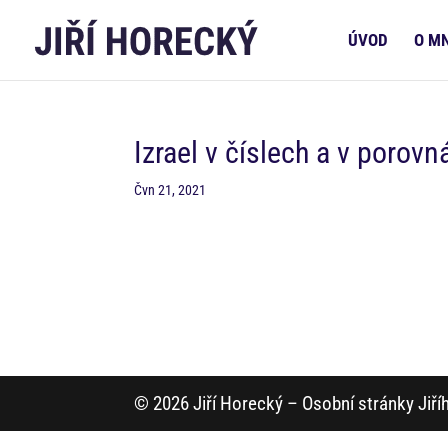
ÚVOD
O M
Izrael v číslech a v porovn
Čvn 21, 2021
© 2026 Jiří Horecký – Osobní stránky Jiř