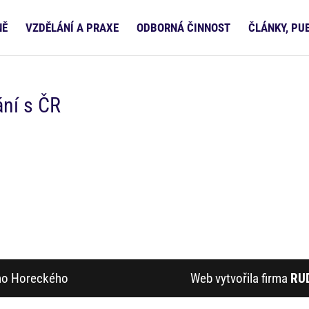
NĚ
VZDĚLÁNÍ A PRAXE
ODBORNÁ ČINNOST
ČLÁNKY, PU
ání s ČR
ího Horeckého
Web vytvořila firma
RU