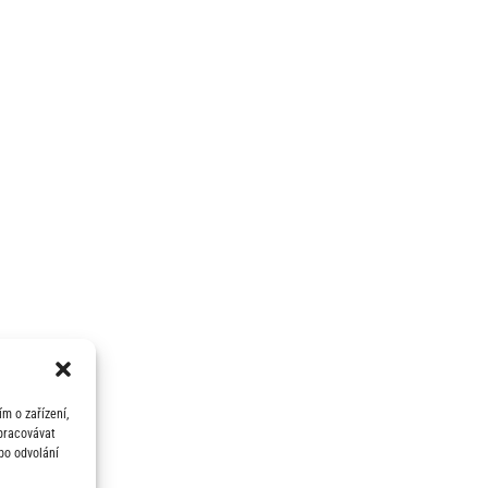
m o zařízení,
zpracovávat
bo odvolání