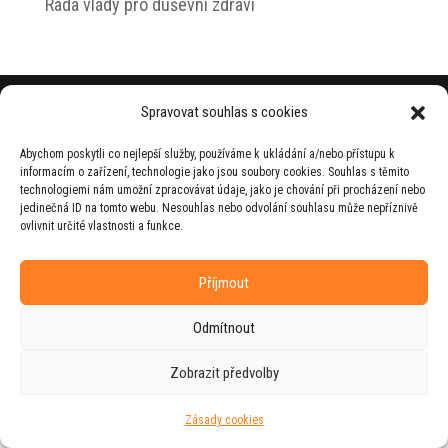
Rada vlády pro duševní zdraví
© 2026 Jiří Horecký – Osobní stránky Jiřího
Spravovat souhlas s cookies
Horeckého
Abychom poskytli co nejlepší služby, používáme k ukládání a/nebo přístupu k
Web vytvořila firma
RUDI
ve spolupráci s
informacím o zařízení, technologie jako jsou soubory cookies. Souhlas s těmito
agenturou
ZEST BRAND
.
technologiemi nám umožní zpracovávat údaje, jako je chování při procházení nebo
jedinečná ID na tomto webu. Nesouhlas nebo odvolání souhlasu může nepříznivě
ovlivnit určité vlastnosti a funkce.
Příjmout
Odmítnout
Zobrazit předvolby
Zásady cookies