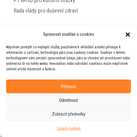
PT RHSD pro kulturní otázky
Rada vlády pro duševní zdraví
Spravovat souhlas s cookies
© 2026 Jiří Horecký – Osobní stránky Jiřího
Abychom poskytli co nejlepší služby, používáme k ukládání a/nebo přístupu k
Horeckého
informacím o zařízení, technologie jako jsou soubory cookies. Souhlas s těmito
technologiemi nám umožní zpracovávat údaje, jako je chování při procházení nebo
Web vytvořila firma
RUDI
ve spolupráci s
jedinečná ID na tomto webu. Nesouhlas nebo odvolání souhlasu může nepříznivě
agenturou
ZEST BRAND
.
ovlivnit určité vlastnosti a funkce.
Příjmout
Odmítnout
Zobrazit předvolby
Zásady cookies