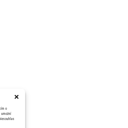
cím o
m umožní
 Nesouhlas