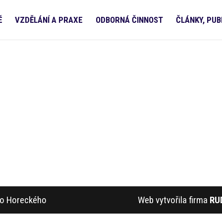
Ě
VZDĚLÁNÍ A PRAXE
ODBORNÁ ČINNOST
ČLÁNKY, PUB
ího Horeckého
Web vytvořila firma
RU