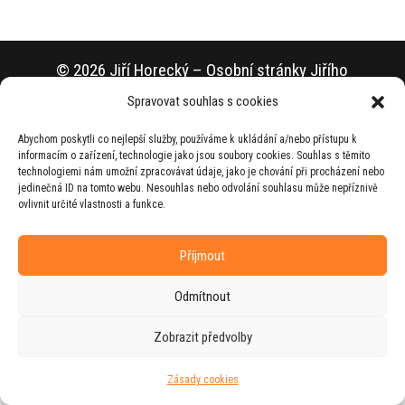
© 2026 Jiří Horecký – Osobní stránky Jiřího
Horeckého
Spravovat souhlas s cookies
Web vytvořila firma
RUDI
ve spolupráci s
Abychom poskytli co nejlepší služby, používáme k ukládání a/nebo přístupu k
agenturou
ZEST BRAND
.
informacím o zařízení, technologie jako jsou soubory cookies. Souhlas s těmito
technologiemi nám umožní zpracovávat údaje, jako je chování při procházení nebo
jedinečná ID na tomto webu. Nesouhlas nebo odvolání souhlasu může nepříznivě
ovlivnit určité vlastnosti a funkce.
Příjmout
Odmítnout
Zobrazit předvolby
Zásady cookies