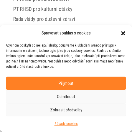
PT RHSD pro kulturní otázky
Rada vlády pro duševní zdraví
Spravovat souhlas s cookies
Abychom poskytli co nejlepší služby, používáme k ukládání a/nebo přístupu k
© 2026 Jiří Horecký – Osobní stránky Jiřího
informacím o zařízení, technologie jako jsou soubory cookies. Souhlas s těmito
Horeckého
technologiemi nám umožní zpracovávat údaje, jako je chování při procházení nebo
jedinečná ID na tomto webu. Nesouhlas nebo odvolání souhlasu může nepříznivě
Web vytvořila firma
RUDI
ve spolupráci s
ovlivnit určité vlastnosti a funkce.
agenturou
ZEST BRAND
.
Příjmout
Odmítnout
Zobrazit předvolby
Zásady cookies