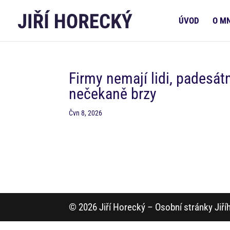
ÚVOD
O M
Firmy nemají lidi, padesát
nečekaně brzy
Čvn 8, 2026
© 2026 Jiří Horecký – Osobní stránky Jiř