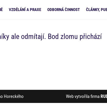
NĚ
VZDĚLÁNÍ A PRAXE
ODBORNÁ ČINNOST
ČLÁNKY, PU
níky ale odmítají. Bod zlomu přichází
ího Horeckého
Web vytvořila firma
RU