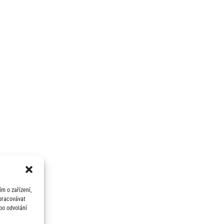
m o zařízení,
zpracovávat
bo odvolání