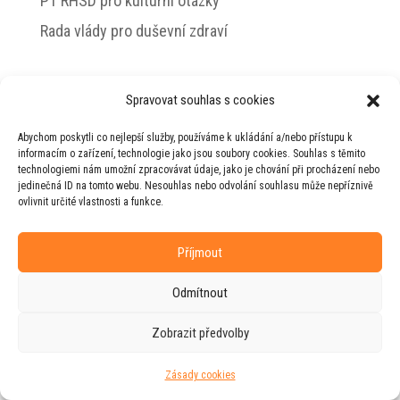
PT RHSD pro kulturní otázky
Rada vlády pro duševní zdraví
Spravovat souhlas s cookies
© 2026 Jiří Horecký – Osobní stránky Jiřího
Abychom poskytli co nejlepší služby, používáme k ukládání a/nebo přístupu k
Horeckého
informacím o zařízení, technologie jako jsou soubory cookies. Souhlas s těmito
technologiemi nám umožní zpracovávat údaje, jako je chování při procházení nebo
Web vytvořila firma
RUDI
ve spolupráci s
jedinečná ID na tomto webu. Nesouhlas nebo odvolání souhlasu může nepříznivě
agenturou
ZEST BRAND
.
ovlivnit určité vlastnosti a funkce.
Příjmout
Odmítnout
Zobrazit předvolby
Zásady cookies