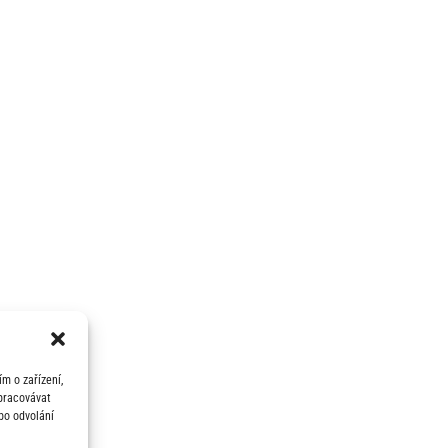
m o zařízení,
zpracovávat
bo odvolání