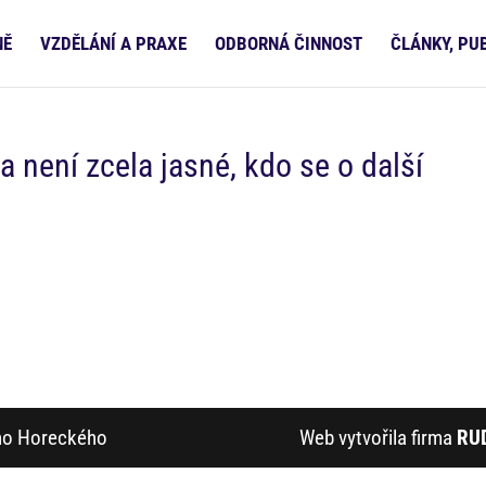
NĚ
VZDĚLÁNÍ A PRAXE
ODBORNÁ ČINNOST
ČLÁNKY, PU
 není zcela jasné, kdo se o další
ího Horeckého
Web vytvořila firma
RU