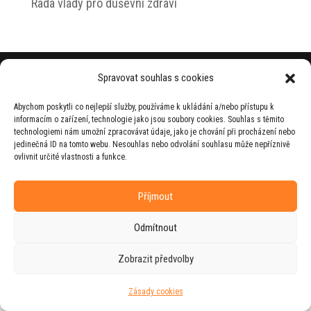
Rada vlády pro duševní zdraví
© 2026 Jiří Horecký – Osobní stránky Jiřího
Spravovat souhlas s cookies
Horeckého
Abychom poskytli co nejlepší služby, používáme k ukládání a/nebo přístupu k
Web vytvořila firma
RUDI
ve spolupráci s
informacím o zařízení, technologie jako jsou soubory cookies. Souhlas s těmito
agenturou
ZEST BRAND
.
technologiemi nám umožní zpracovávat údaje, jako je chování při procházení nebo
jedinečná ID na tomto webu. Nesouhlas nebo odvolání souhlasu může nepříznivě
ovlivnit určité vlastnosti a funkce.
Příjmout
Odmítnout
Zobrazit předvolby
Zásady cookies