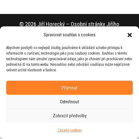
© 2026 Jiří Horecký – Osobní stránky Jiřího
Horeckého
Spravovat souhlas s cookies
Web vytvořila firma
RUDI
ve spolupráci s
Abychom poskytli co nejlepší služby, používáme k ukládání a/nebo přístupu k
agenturou
ZEST BRAND
.
informacím o zařízení, technologie jako jsou soubory cookies. Souhlas s těmito
technologiemi nám umožní zpracovávat údaje, jako je chování při procházení nebo
jedinečná ID na tomto webu. Nesouhlas nebo odvolání souhlasu může nepříznivě
ovlivnit určité vlastnosti a funkce.
Příjmout
Odmítnout
Zobrazit předvolby
Zásady cookies