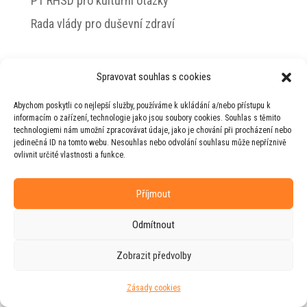
PT RHSD pro kulturní otázky
Rada vlády pro duševní zdraví
Spravovat souhlas s cookies
© 2026 Jiří Horecký – Osobní stránky Jiřího
Abychom poskytli co nejlepší služby, používáme k ukládání a/nebo přístupu k
Horeckého
informacím o zařízení, technologie jako jsou soubory cookies. Souhlas s těmito
technologiemi nám umožní zpracovávat údaje, jako je chování při procházení nebo
Web vytvořila firma
RUDI
ve spolupráci s
jedinečná ID na tomto webu. Nesouhlas nebo odvolání souhlasu může nepříznivě
agenturou
ZEST BRAND
.
ovlivnit určité vlastnosti a funkce.
Příjmout
Odmítnout
Zobrazit předvolby
Zásady cookies