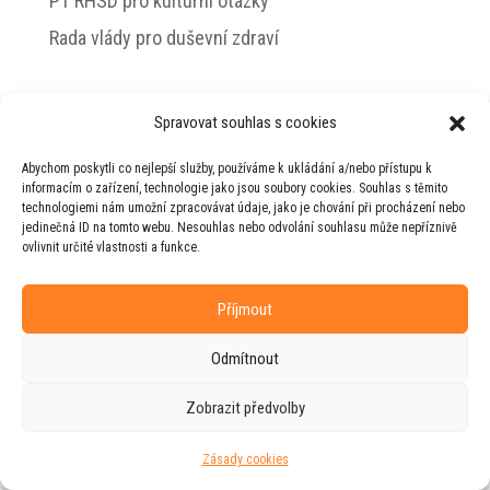
PT RHSD pro kulturní otázky
Rada vlády pro duševní zdraví
Spravovat souhlas s cookies
© 2026 Jiří Horecký – Osobní stránky Jiřího
Abychom poskytli co nejlepší služby, používáme k ukládání a/nebo přístupu k
Horeckého
informacím o zařízení, technologie jako jsou soubory cookies. Souhlas s těmito
technologiemi nám umožní zpracovávat údaje, jako je chování při procházení nebo
Web vytvořila firma
RUDI
ve spolupráci s
jedinečná ID na tomto webu. Nesouhlas nebo odvolání souhlasu může nepříznivě
agenturou
ZEST BRAND
.
ovlivnit určité vlastnosti a funkce.
Příjmout
Odmítnout
Zobrazit předvolby
Zásady cookies