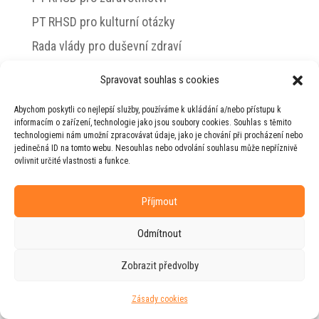
PT RHSD pro kulturní otázky
Rada vlády pro duševní zdraví
Spravovat souhlas s cookies
Abychom poskytli co nejlepší služby, používáme k ukládání a/nebo přístupu k
© 2026 Jiří Horecký – Osobní stránky Jiřího
informacím o zařízení, technologie jako jsou soubory cookies. Souhlas s těmito
Horeckého
technologiemi nám umožní zpracovávat údaje, jako je chování při procházení nebo
jedinečná ID na tomto webu. Nesouhlas nebo odvolání souhlasu může nepříznivě
Web vytvořila firma
RUDI
ve spolupráci s
ovlivnit určité vlastnosti a funkce.
agenturou
ZEST BRAND
.
Příjmout
Odmítnout
Zobrazit předvolby
Zásady cookies