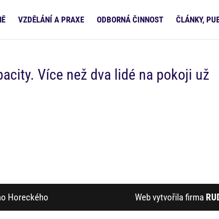
NĚ
VZDĚLÁNÍ A PRAXE
ODBORNÁ ČINNOST
ČLÁNKY, PU
city. Více než dva lidé na pokoji už
ího Horeckého
Web vytvořila firma
RU