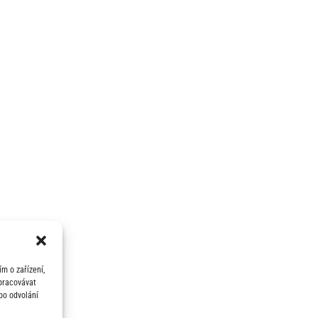
m o zařízení,
zpracovávat
bo odvolání