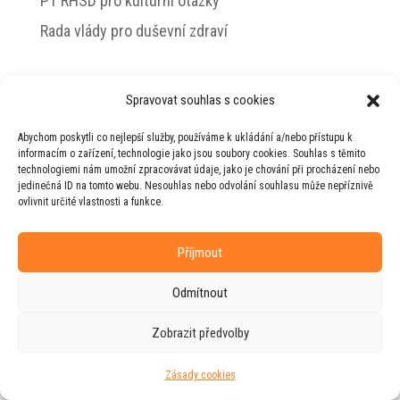
PT RHSD pro kulturní otázky
Rada vlády pro duševní zdraví
Spravovat souhlas s cookies
© 2026 Jiří Horecký – Osobní stránky Jiřího
Abychom poskytli co nejlepší služby, používáme k ukládání a/nebo přístupu k
Horeckého
informacím o zařízení, technologie jako jsou soubory cookies. Souhlas s těmito
technologiemi nám umožní zpracovávat údaje, jako je chování při procházení nebo
Web vytvořila firma
RUDI
ve spolupráci s
jedinečná ID na tomto webu. Nesouhlas nebo odvolání souhlasu může nepříznivě
agenturou
ZEST BRAND
.
ovlivnit určité vlastnosti a funkce.
Příjmout
Odmítnout
Zobrazit předvolby
Zásady cookies