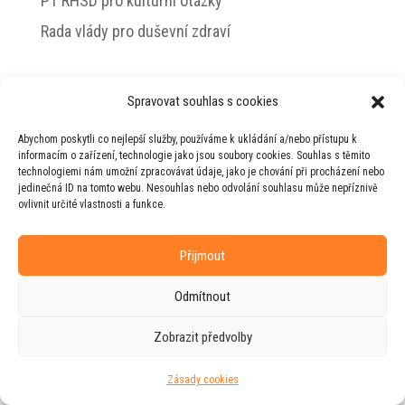
PT RHSD pro kulturní otázky
Rada vlády pro duševní zdraví
Spravovat souhlas s cookies
© 2026 Jiří Horecký – Osobní stránky Jiřího
Abychom poskytli co nejlepší služby, používáme k ukládání a/nebo přístupu k
Horeckého
informacím o zařízení, technologie jako jsou soubory cookies. Souhlas s těmito
technologiemi nám umožní zpracovávat údaje, jako je chování při procházení nebo
Web vytvořila firma
RUDI
ve spolupráci s
jedinečná ID na tomto webu. Nesouhlas nebo odvolání souhlasu může nepříznivě
agenturou
ZEST BRAND
.
ovlivnit určité vlastnosti a funkce.
Příjmout
Odmítnout
Zobrazit předvolby
Zásady cookies