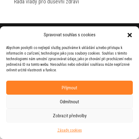
Rada vlády pro duševní zdraví
© 2026 Jiří Horecký – Osobní stránky Jiřího
Spravovat souhlas s cookies
Horeckého
Abychom poskytli co nejlepší služby, používáme k ukládání a/nebo přístupu k
Web vytvořila firma
RUDI
ve spolupráci s
informacím o zařízení, technologie jako jsou soubory cookies. Souhlas s těmito
agenturou
ZEST BRAND
.
technologiemi nám umožní zpracovávat údaje, jako je chování při procházení nebo
jedinečná ID na tomto webu. Nesouhlas nebo odvolání souhlasu může nepříznivě
ovlivnit určité vlastnosti a funkce.
Příjmout
Odmítnout
Zobrazit předvolby
Zásady cookies