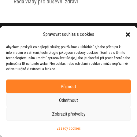
Rada vlády pro duševní zdraví
© 2026 Jiří Horecký – Osobní stránky Jiřího
Spravovat souhlas s cookies
Horeckého
Abychom poskytli co nejlepší služby, používáme k ukládání a/nebo přístupu k
Web vytvořila firma
RUDI
ve spolupráci s
informacím o zařízení, technologie jako jsou soubory cookies. Souhlas s těmito
agenturou
ZEST BRAND
.
technologiemi nám umožní zpracovávat údaje, jako je chování při procházení nebo
jedinečná ID na tomto webu. Nesouhlas nebo odvolání souhlasu může nepříznivě
ovlivnit určité vlastnosti a funkce.
Příjmout
Odmítnout
Zobrazit předvolby
Zásady cookies