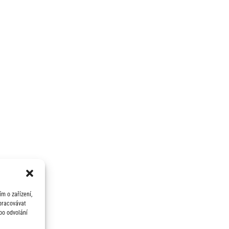
m o zařízení,
zpracovávat
bo odvolání