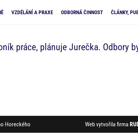
NĚ
VZDĚLÁNÍ A PRAXE
ODBORNÁ ČINNOST
ČLÁNKY, PU
ník práce, plánuje Jurečka. Odbory b
ího Horeckého
Web vytvořila firma
RU