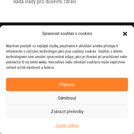
Rada vlády pro duševní zdraví
© 2026 Jiří Horecký – Osobní stránky Jiřího
Spravovat souhlas s cookies
Horeckého
Abychom poskytli co nejlepší služby, používáme k ukládání a/nebo přístupu k
Web vytvořila firma
RUDI
ve spolupráci s
informacím o zařízení, technologie jako jsou soubory cookies. Souhlas s těmito
agenturou
ZEST BRAND
.
technologiemi nám umožní zpracovávat údaje, jako je chování při procházení nebo
jedinečná ID na tomto webu. Nesouhlas nebo odvolání souhlasu může nepříznivě
ovlivnit určité vlastnosti a funkce.
Příjmout
Odmítnout
Zobrazit předvolby
Zásady cookies