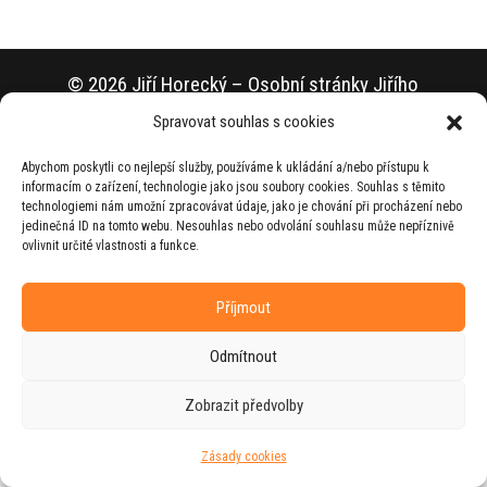
© 2026 Jiří Horecký – Osobní stránky Jiřího
Horeckého
Spravovat souhlas s cookies
Web vytvořila firma
RUDI
ve spolupráci s
Abychom poskytli co nejlepší služby, používáme k ukládání a/nebo přístupu k
agenturou
ZEST BRAND
.
informacím o zařízení, technologie jako jsou soubory cookies. Souhlas s těmito
technologiemi nám umožní zpracovávat údaje, jako je chování při procházení nebo
jedinečná ID na tomto webu. Nesouhlas nebo odvolání souhlasu může nepříznivě
ovlivnit určité vlastnosti a funkce.
Příjmout
Odmítnout
Zobrazit předvolby
Zásady cookies