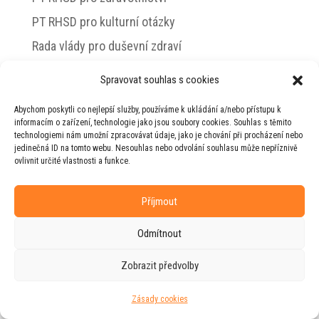
PT RHSD pro kulturní otázky
Rada vlády pro duševní zdraví
Spravovat souhlas s cookies
Abychom poskytli co nejlepší služby, používáme k ukládání a/nebo přístupu k
© 2026 Jiří Horecký – Osobní stránky Jiřího
informacím o zařízení, technologie jako jsou soubory cookies. Souhlas s těmito
Horeckého
technologiemi nám umožní zpracovávat údaje, jako je chování při procházení nebo
jedinečná ID na tomto webu. Nesouhlas nebo odvolání souhlasu může nepříznivě
Web vytvořila firma
RUDI
ve spolupráci s
ovlivnit určité vlastnosti a funkce.
agenturou
ZEST BRAND
.
Příjmout
Odmítnout
Zobrazit předvolby
Zásady cookies