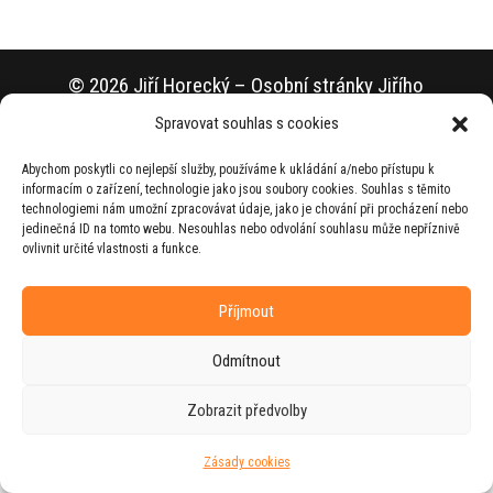
© 2026 Jiří Horecký – Osobní stránky Jiřího
Horeckého
Spravovat souhlas s cookies
Web vytvořila firma
RUDI
ve spolupráci s
Abychom poskytli co nejlepší služby, používáme k ukládání a/nebo přístupu k
agenturou
ZEST BRAND
.
informacím o zařízení, technologie jako jsou soubory cookies. Souhlas s těmito
technologiemi nám umožní zpracovávat údaje, jako je chování při procházení nebo
jedinečná ID na tomto webu. Nesouhlas nebo odvolání souhlasu může nepříznivě
ovlivnit určité vlastnosti a funkce.
Příjmout
Odmítnout
Zobrazit předvolby
Zásady cookies