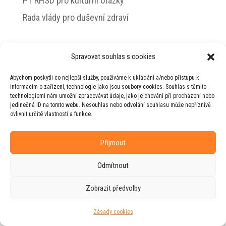
PT RHSD pro kulturní otázky
Rada vlády pro duševní zdraví
Spravovat souhlas s cookies
© 2026 Jiří Horecký – Osobní stránky Jiřího
Abychom poskytli co nejlepší služby, používáme k ukládání a/nebo přístupu k
Horeckého
informacím o zařízení, technologie jako jsou soubory cookies. Souhlas s těmito
technologiemi nám umožní zpracovávat údaje, jako je chování při procházení nebo
Web vytvořila firma
RUDI
ve spolupráci s
jedinečná ID na tomto webu. Nesouhlas nebo odvolání souhlasu může nepříznivě
agenturou
ZEST BRAND
.
ovlivnit určité vlastnosti a funkce.
Příjmout
Odmítnout
Zobrazit předvolby
Zásady cookies