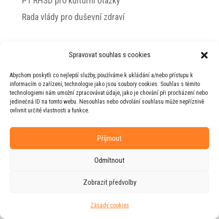
PT RHSD pro kulturní otázky
Rada vlády pro duševní zdraví
Spravovat souhlas s cookies
© 2026 Jiří Horecký – Osobní stránky Jiřího
Abychom poskytli co nejlepší služby, používáme k ukládání a/nebo přístupu k
Horeckého
informacím o zařízení, technologie jako jsou soubory cookies. Souhlas s těmito
technologiemi nám umožní zpracovávat údaje, jako je chování při procházení nebo
Web vytvořila firma
RUDI
ve spolupráci s
jedinečná ID na tomto webu. Nesouhlas nebo odvolání souhlasu může nepříznivě
agenturou
ZEST BRAND
.
ovlivnit určité vlastnosti a funkce.
Příjmout
Odmítnout
Zobrazit předvolby
Zásady cookies