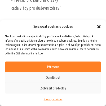
PT RHSD pro kulturní otázky
Rada vlády pro duševní zdraví
Spravovat souhlas s cookies
© 2026 Jiří Horecký – Osobní stránky Jiřího
Abychom poskytli co nejlepší služby, používáme k ukládání a/nebo přístupu k
Horeckého
informacím o zařízení, technologie jako jsou soubory cookies. Souhlas s těmito
technologiemi nám umožní zpracovávat údaje, jako je chování při procházení nebo
Web vytvořila firma
RUDI
ve spolupráci s
jedinečná ID na tomto webu. Nesouhlas nebo odvolání souhlasu může nepříznivě
agenturou
ZEST BRAND
.
ovlivnit určité vlastnosti a funkce.
Příjmout
Odmítnout
Zobrazit předvolby
Zásady cookies