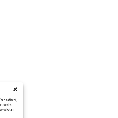
m o zařízení,
zpracovávat
bo odvolání