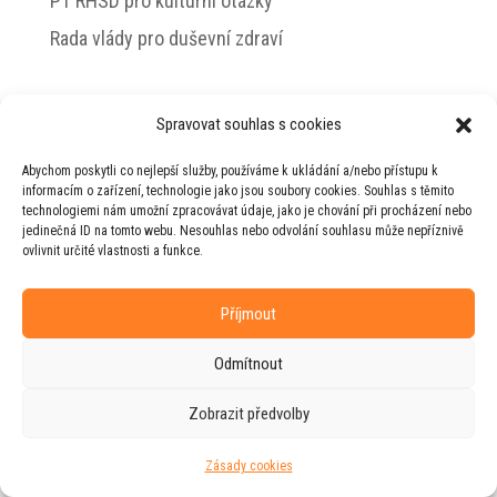
PT RHSD pro kulturní otázky
Rada vlády pro duševní zdraví
Spravovat souhlas s cookies
© 2026 Jiří Horecký – Osobní stránky Jiřího
Abychom poskytli co nejlepší služby, používáme k ukládání a/nebo přístupu k
Horeckého
informacím o zařízení, technologie jako jsou soubory cookies. Souhlas s těmito
technologiemi nám umožní zpracovávat údaje, jako je chování při procházení nebo
Web vytvořila firma
RUDI
ve spolupráci s
jedinečná ID na tomto webu. Nesouhlas nebo odvolání souhlasu může nepříznivě
agenturou
ZEST BRAND
.
ovlivnit určité vlastnosti a funkce.
Příjmout
Odmítnout
Zobrazit předvolby
Zásady cookies