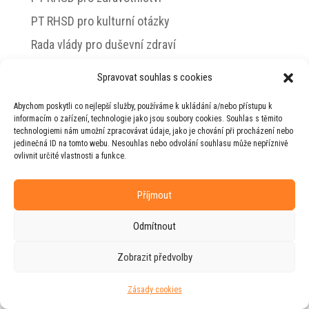
PT RHSD pro kulturní otázky
Rada vlády pro duševní zdraví
Spravovat souhlas s cookies
Abychom poskytli co nejlepší služby, používáme k ukládání a/nebo přístupu k
© 2026 Jiří Horecký – Osobní stránky Jiřího
informacím o zařízení, technologie jako jsou soubory cookies. Souhlas s těmito
Horeckého
technologiemi nám umožní zpracovávat údaje, jako je chování při procházení nebo
jedinečná ID na tomto webu. Nesouhlas nebo odvolání souhlasu může nepříznivě
Web vytvořila firma
RUDI
ve spolupráci s
ovlivnit určité vlastnosti a funkce.
agenturou
ZEST BRAND
.
Příjmout
Odmítnout
Zobrazit předvolby
Zásady cookies