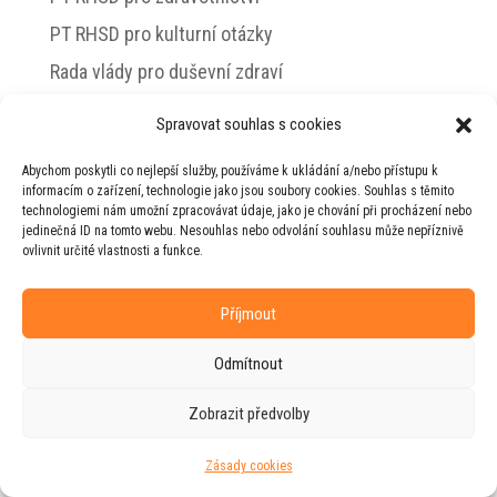
PT RHSD pro kulturní otázky
Rada vlády pro duševní zdraví
Spravovat souhlas s cookies
Abychom poskytli co nejlepší služby, používáme k ukládání a/nebo přístupu k
© 2026 Jiří Horecký – Osobní stránky Jiřího
informacím o zařízení, technologie jako jsou soubory cookies. Souhlas s těmito
Horeckého
technologiemi nám umožní zpracovávat údaje, jako je chování při procházení nebo
jedinečná ID na tomto webu. Nesouhlas nebo odvolání souhlasu může nepříznivě
Web vytvořila firma
RUDI
ve spolupráci s
ovlivnit určité vlastnosti a funkce.
agenturou
ZEST BRAND
.
Příjmout
Odmítnout
Zobrazit předvolby
Zásady cookies