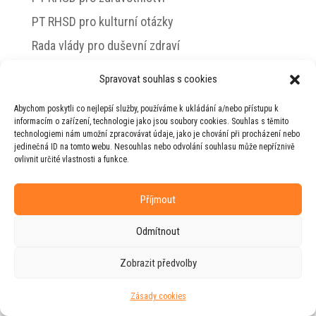
PT RHSD pro kulturní otázky
Rada vlády pro duševní zdraví
Spravovat souhlas s cookies
Abychom poskytli co nejlepší služby, používáme k ukládání a/nebo přístupu k
© 2026 Jiří Horecký – Osobní stránky Jiřího
informacím o zařízení, technologie jako jsou soubory cookies. Souhlas s těmito
Horeckého
technologiemi nám umožní zpracovávat údaje, jako je chování při procházení nebo
jedinečná ID na tomto webu. Nesouhlas nebo odvolání souhlasu může nepříznivě
Web vytvořila firma
RUDI
ve spolupráci s
ovlivnit určité vlastnosti a funkce.
agenturou
ZEST BRAND
.
Příjmout
Odmítnout
Zobrazit předvolby
Zásady cookies