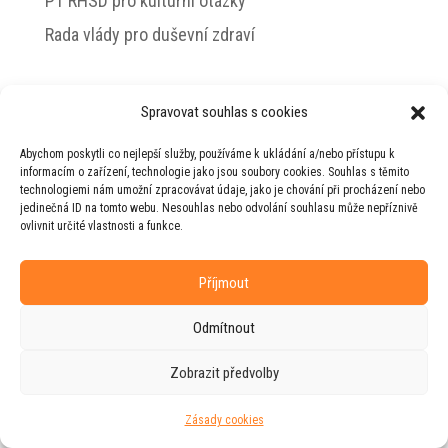
PT RHSD pro kulturní otázky
Rada vlády pro duševní zdraví
Spravovat souhlas s cookies
© 2026 Jiří Horecký – Osobní stránky Jiřího
Abychom poskytli co nejlepší služby, používáme k ukládání a/nebo přístupu k
Horeckého
informacím o zařízení, technologie jako jsou soubory cookies. Souhlas s těmito
technologiemi nám umožní zpracovávat údaje, jako je chování při procházení nebo
Web vytvořila firma
RUDI
ve spolupráci s
jedinečná ID na tomto webu. Nesouhlas nebo odvolání souhlasu může nepříznivě
agenturou
ZEST BRAND
.
ovlivnit určité vlastnosti a funkce.
Příjmout
Odmítnout
Zobrazit předvolby
Zásady cookies