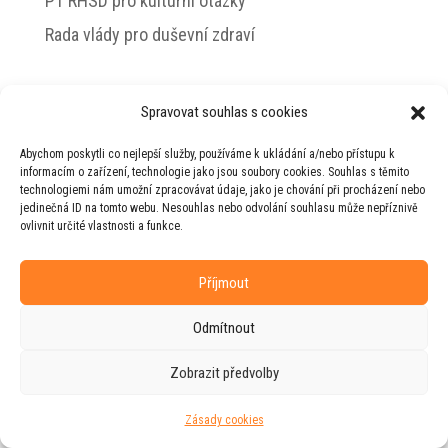
PT RHSD pro kulturní otázky
Rada vlády pro duševní zdraví
Spravovat souhlas s cookies
© 2026 Jiří Horecký – Osobní stránky Jiřího
Abychom poskytli co nejlepší služby, používáme k ukládání a/nebo přístupu k
Horeckého
informacím o zařízení, technologie jako jsou soubory cookies. Souhlas s těmito
technologiemi nám umožní zpracovávat údaje, jako je chování při procházení nebo
Web vytvořila firma
RUDI
ve spolupráci s
jedinečná ID na tomto webu. Nesouhlas nebo odvolání souhlasu může nepříznivě
agenturou
ZEST BRAND
.
ovlivnit určité vlastnosti a funkce.
Příjmout
Odmítnout
Zobrazit předvolby
Zásady cookies