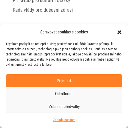
PT RHSD pro kulturní otázky
Rada vlády pro duševní zdraví
Spravovat souhlas s cookies
© 2026 Jiří Horecký – Osobní stránky Jiřího
Abychom poskytli co nejlepší služby, používáme k ukládání a/nebo přístupu k
Horeckého
informacím o zařízení, technologie jako jsou soubory cookies. Souhlas s těmito
technologiemi nám umožní zpracovávat údaje, jako je chování při procházení nebo
Web vytvořila firma
RUDI
ve spolupráci s
jedinečná ID na tomto webu. Nesouhlas nebo odvolání souhlasu může nepříznivě
agenturou
ZEST BRAND
.
ovlivnit určité vlastnosti a funkce.
Příjmout
Odmítnout
Zobrazit předvolby
Zásady cookies