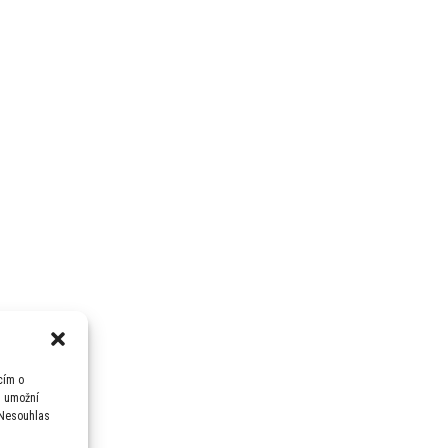
cím o
m umožní
 Nesouhlas