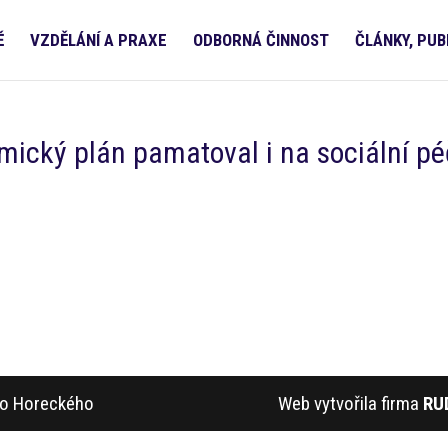
Ě
VZDĚLÁNÍ A PRAXE
ODBORNÁ ČINNOST
ČLÁNKY, PUB
ický plán pamatoval i na sociální pé
ího Horeckého
Web vytvořila firma
RU