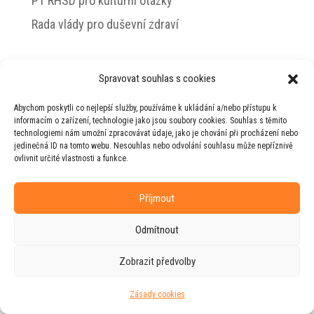
PT RHSD pro kulturní otázky
Rada vlády pro duševní zdraví
Spravovat souhlas s cookies
© 2026 Jiří Horecký – Osobní stránky Jiřího
Abychom poskytli co nejlepší služby, používáme k ukládání a/nebo přístupu k
Horeckého
informacím o zařízení, technologie jako jsou soubory cookies. Souhlas s těmito
technologiemi nám umožní zpracovávat údaje, jako je chování při procházení nebo
Web vytvořila firma
RUDI
ve spolupráci s
jedinečná ID na tomto webu. Nesouhlas nebo odvolání souhlasu může nepříznivě
agenturou
ZEST BRAND
.
ovlivnit určité vlastnosti a funkce.
Příjmout
Odmítnout
Zobrazit předvolby
Zásady cookies