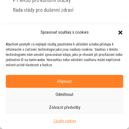
PT RHSD pro kulturní otázky
Rada vlády pro duševní zdraví
Spravovat souhlas s cookies
© 2026 Jiří Horecký – Osobní stránky Jiřího
Abychom poskytli co nejlepší služby, používáme k ukládání a/nebo přístupu k
Horeckého
informacím o zařízení, technologie jako jsou soubory cookies. Souhlas s těmito
technologiemi nám umožní zpracovávat údaje, jako je chování při procházení nebo
Web vytvořila firma
RUDI
ve spolupráci s
jedinečná ID na tomto webu. Nesouhlas nebo odvolání souhlasu může nepříznivě
agenturou
ZEST BRAND
.
ovlivnit určité vlastnosti a funkce.
Příjmout
Odmítnout
Zobrazit předvolby
Zásady cookies