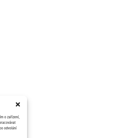
m o zařízení,
zpracovávat
bo odvolání