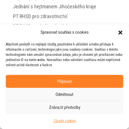
Jednání s hejtmanem Jihočeského kraje
PT RHSD pro zdravotnictví
PT RHSD pro kulturní otázky
Spravovat souhlas s cookies
Rada vlády pro duševní zdraví
Abychom poskytli co nejlepší služby, používáme k ukládání a/nebo přístupu k
informacím o zařízení, technologie jako jsou soubory cookies. Souhlas s těmito
technologiemi nám umožní zpracovávat údaje, jako je chování při procházení nebo
jedinečná ID na tomto webu. Nesouhlas nebo odvolání souhlasu může nepříznivě
© 2026 Jiří Horecký – Osobní stránky Jiřího
ovlivnit určité vlastnosti a funkce.
Horeckého
Příjmout
Web vytvořila firma
RUDI
ve spolupráci s
agenturou
ZEST BRAND
.
Odmítnout
Zobrazit předvolby
Zásady cookies