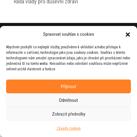
Rada vlády pro duševní zdraví
© 2026 Jiří Horecký – Osobní stránky Jiřího
Spravovat souhlas s cookies
Horeckého
Abychom poskytli co nejlepší služby, používáme k ukládání a/nebo přístupu k
Web vytvořila firma
RUDI
ve spolupráci s
informacím o zařízení, technologie jako jsou soubory cookies. Souhlas s těmito
agenturou
ZEST BRAND
.
technologiemi nám umožní zpracovávat údaje, jako je chování při procházení nebo
jedinečná ID na tomto webu. Nesouhlas nebo odvolání souhlasu může nepříznivě
ovlivnit určité vlastnosti a funkce.
Příjmout
Odmítnout
Zobrazit předvolby
Zásady cookies