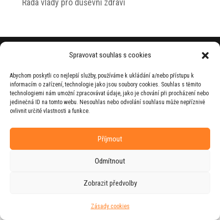
Rada vlády pro duševní zdraví
© 2026 Jiří Horecký – Osobní stránky Jiřího
Spravovat souhlas s cookies
Horeckého
Abychom poskytli co nejlepší služby, používáme k ukládání a/nebo přístupu k
Web vytvořila firma
RUDI
ve spolupráci s
informacím o zařízení, technologie jako jsou soubory cookies. Souhlas s těmito
agenturou
ZEST BRAND
.
technologiemi nám umožní zpracovávat údaje, jako je chování při procházení nebo
jedinečná ID na tomto webu. Nesouhlas nebo odvolání souhlasu může nepříznivě
ovlivnit určité vlastnosti a funkce.
Příjmout
Odmítnout
Zobrazit předvolby
Zásady cookies