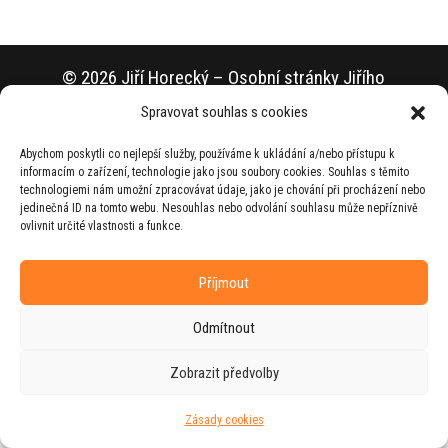
© 2026 Jiří Horecký – Osobní stránky Jiřího
Horeckého
Spravovat souhlas s cookies
Web vytvořila firma
RUDI
ve spolupráci s
Abychom poskytli co nejlepší služby, používáme k ukládání a/nebo přístupu k
agenturou
ZEST BRAND
.
informacím o zařízení, technologie jako jsou soubory cookies. Souhlas s těmito
technologiemi nám umožní zpracovávat údaje, jako je chování při procházení nebo
jedinečná ID na tomto webu. Nesouhlas nebo odvolání souhlasu může nepříznivě
ovlivnit určité vlastnosti a funkce.
Příjmout
Odmítnout
Zobrazit předvolby
Zásady cookies