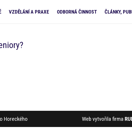
Ě
VZDĚLÁNÍ A PRAXE
ODBORNÁ ČINNOST
ČLÁNKY, PUB
eniory?
ího Horeckého
Web vytvořila firma
RU