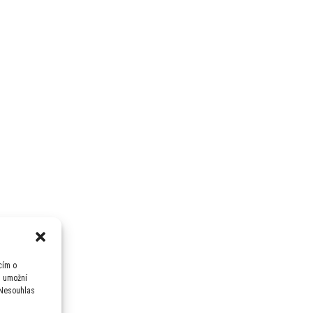
cím o
m umožní
 Nesouhlas